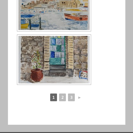
1
2
3
►