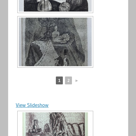
1
2
►
View Slideshow