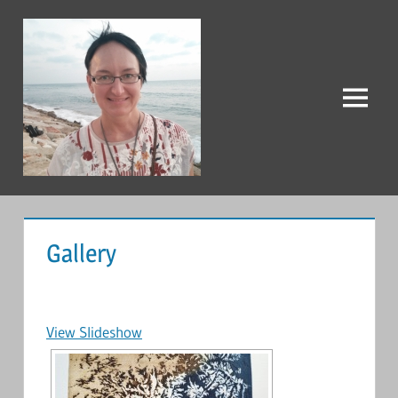
Перейти
к
содержимому
Меню
Tatiana
Khvatova
Gallery
View Slideshow