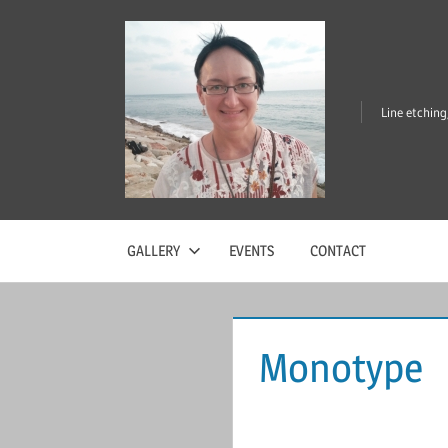
Перейти
к
содержимому
Line etchin
Tatiana
Khvatova
GALLERY
EVENTS
CONTACT
Monotype